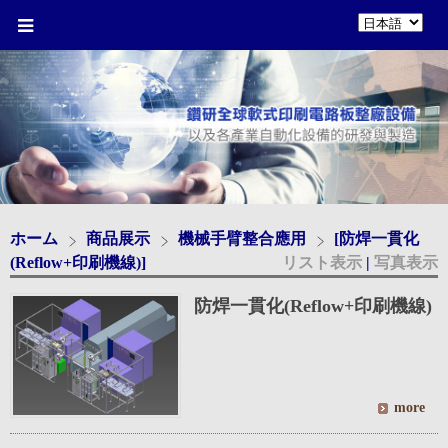
ホーム
商品展示
機械手臂整合應用
[防焊一貫化
(Reflow+印刷機線)]
リスト表示
|
写真表示
防焊一貫化(Reflow+印刷機線)