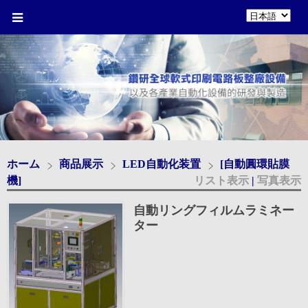
ホーム
商品展示
LED自動化装置
[自動圓環貼膜
機]
リスト表示
|
写真表示
自動リングフィルムラミネー
ター