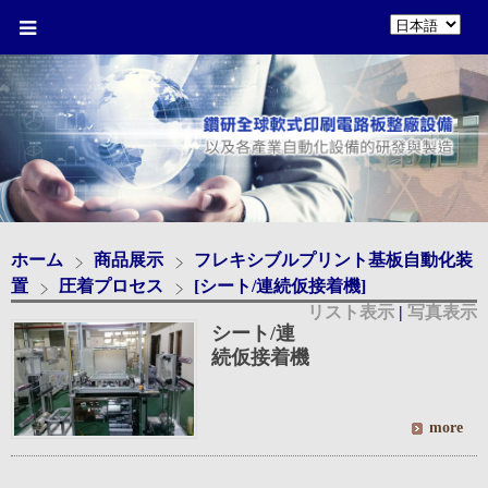
ホーム
商品展示
フレキシブルプリント基板自動化装
置
圧着プロセス
[シート/連続仮接着機]
リスト表示
|
写真表示
シート/連
続仮接着機