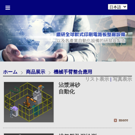
ホーム
商品展示
機械手臂整合應用
リスト表示
|
写真表示
沾漿淋砂
自動化