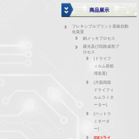
商品展示
フレキシブルプリント基板自動
化装置
銅メッキプロセス
露光及び回路成形プ
ロセス
[ドライフ
ィルム前処
理装置]
[片面両面
ドライフィ
ルムラミネ
ーター]
[ペットラ
ミネータ
ー]
[DESライ