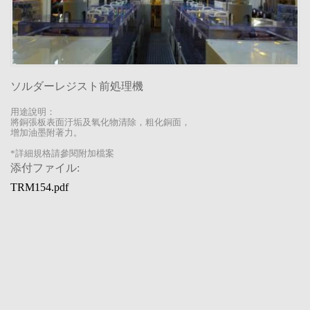
ソルダーレジスト前処理機
用途說明：
將銅張板表面汙垢及氧化物清除，
粗化銅面，
增加油墨附著力。
*詳細規格請參閱附加檔案
添付ファイル:
TRM154.pdf