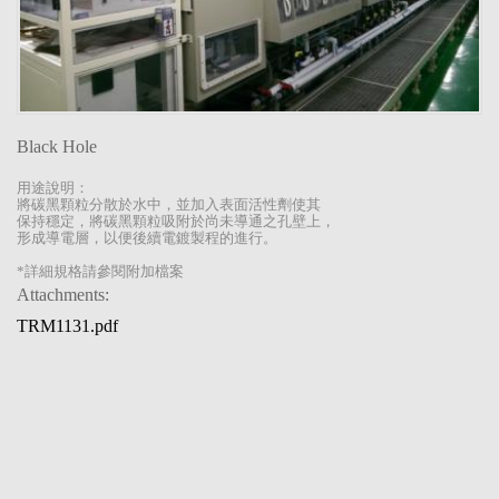
Black Hole
用途說明：
將碳黑顆粒分散於水中，並加入表面活性劑使
其
保持穩定，將碳黑顆粒吸附於尚未導通之孔壁上，
形成導電層，以便後續電鍍製程的進行。
*詳細規格請參閱附加檔案
Attachments:
TRM1131.pdf