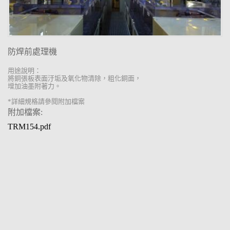
防焊前處理機
用途說明：
將銅張板表面汙垢及氧化物清除，
粗化銅面，
增加油墨附著力。
*詳細規格請參閱附加檔案
附加檔案:
TRM154.pdf